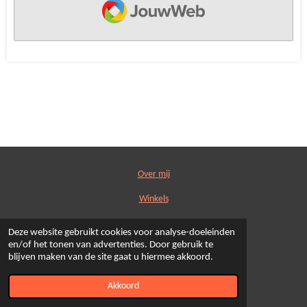
Over mij
Winkels
Blog
Deze website gebruikt cookies voor analyse-doeleinden
en/of het tonen van advertenties. Door gebruik te
Tips
blijven maken van de site gaat u hiermee akkoord.
© 2019 - 2026 werk
Powered by
JouwWeb
Akkoord