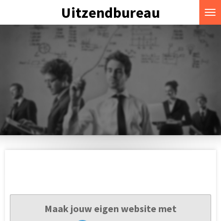
Uitzendbureau
Ga
direct
naar
de
hoofdinhoud
Maak jouw eigen website met
JouwWeb